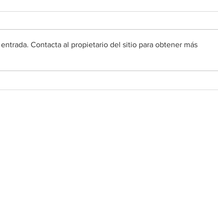
entrada. Contacta al propietario del sitio para obtener más
DESPENSA DE
DES
ALIMENTOS DE SAN
ALI
MARTÍN - 26 DE JULIO DE
MAR
2026
2026
Redes sociales
•
Facebook
•
YouTube
•
FlockNote
• Galería de fotos
• Noticias de San Martín