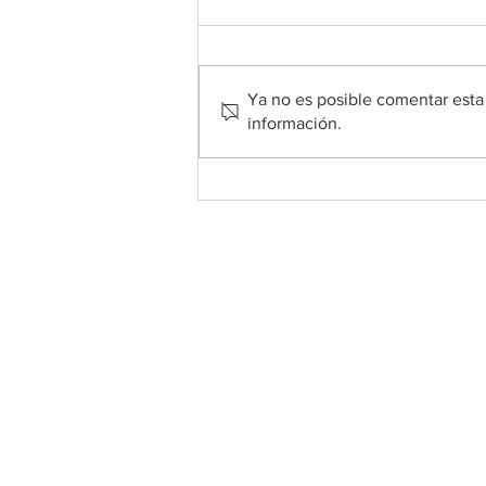
Ya no es posible comentar esta 
información.
DESPENSA DE
ALIMENTOS DE SAN
MARTÍN - 2 DE AGOSTO
DE 2026
Sobre nosotros
• Carta del Padre
•
El personal
• Nuestra historia
• ParishSoft Giving
•
Despensa de alimentos
• Calendario parroquial