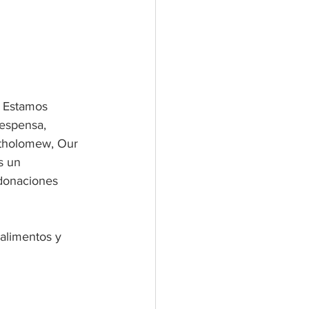
. Estamos 
espensa, 
artholomew, Our 
s un 
 donaciones 
alimentos y 