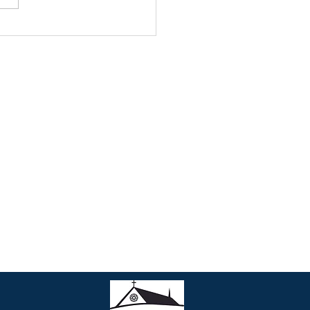
je del Párroco - 26 de
 de 2026
Contacto
• Regístrese en la parroquia
• Teléfono: 301-990-3203
• Email:
parish@stmartinsweb.org
• Horario de oficina: De Luneas a
Viernes de
9:00 am to 12:30
pm
y de 1:30 pm to 5:00 pm