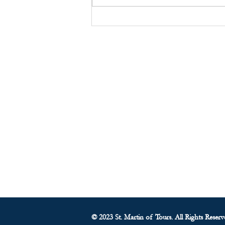
Mensaje del Padre James - 9
de junio de 2026
Sobre nosotros
• Carta del Padre
•
El personal
• Nuestra historia
• ParishSoft Giving
•
Despensa de alimentos
• Calendario parroquial
© 2023 St. Martin of Tours. All Rights Reserv