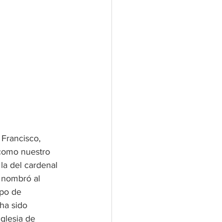
Francisco, 
como nuestro 
la del cardenal 
 nombró al 
po de 
ha sido 
glesia de 