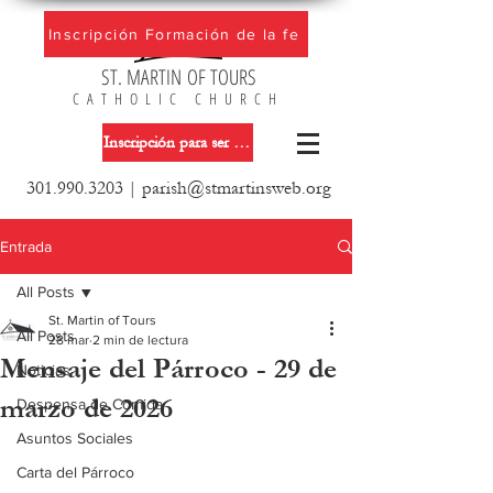
Inscripción Formación de la fe
ST. MARTIN OF TOURS
CATHOLIC CHURCH
Inscripción para ser miembro de la iglesia
301.990.3203
|
parish@stmartinsweb.org
Entrada
All Posts
St. Martin of Tours
All Posts
28 mar
2 min de lectura
Mensaje del Párroco - 29 de
Noticias
marzo de 2026
Despensa de Comida
Asuntos Sociales
Carta del Párroco