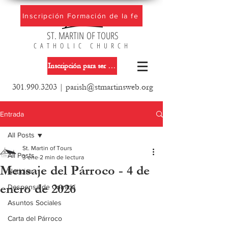
Inscripción Formación de la fe
ST. MARTIN OF TOURS
CATHOLIC CHURCH
Inscripción para ser miembro de la iglesia
301.990.3203
|
parish@stmartinsweb.org
Entrada
All Posts
St. Martin of Tours
All Posts
3 ene
2 min de lectura
Mensaje del Párroco - 4 de
Noticias
enero de 2026
Despensa de Comida
Asuntos Sociales
Carta del Párroco