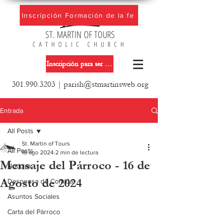
Inscripción Formación de la fe
ST. MARTIN OF TOURS
CATHOLIC CHURCH
Inscripción para ser miembro de la iglesia
301.990.3203
|
parish@stmartinsweb.org
Entrada
All Posts
St. Martin of Tours
All Posts
16 ago 2024
2 min de lectura
Mensaje del Párroco - 16 de
Noticias
Agosto de 2024
Despensa de Comida
Asuntos Sociales
Carta del Párroco