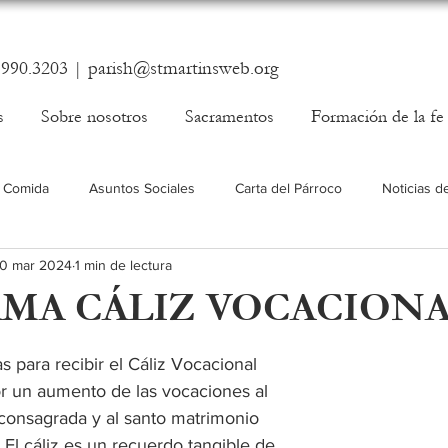
.990.3203 |
parish@stmartinsweb.org
s
Sobre nosotros
Sacramentos
Formación de la fe
 Comida
Asuntos Sociales
Carta del Párroco
Noticias d
10 mar 2024
1 min de lectura
MA CÁLIZ VOCACION
as para recibir el Cáliz Vocacional 
or un aumento de las vocaciones al 
 consagrada y al santo matrimonio 
 El cáliz es un recuerdo tangible de 