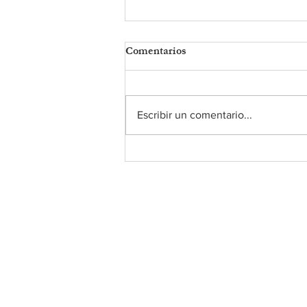
Comentarios
Escribir un comentario...
MENSAJE DEL PÁRROCO -
8 DE MARZO DE 2024
Sobre nosotros
• Carta del Padre
•
El personal
• Nuestra historia
• ParishSoft Giving
•
Despensa de alimentos