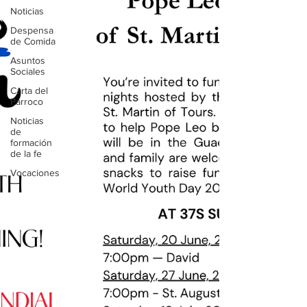
Noticias
Despensa
de Comida
Asuntos
Sociales
Carta del
Párroco
Noticias
de
formación
de la fe
Vocaciones