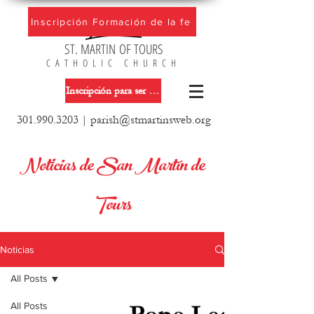
Inscripción Formación de la fe
ST. MARTIN OF TOURS
CATHOLIC CHURCH
Inscripción para ser miembro de la iglesia
301.990.3203
|
parish@stmartinsweb.org
Noticias de San Martín de
Tours
Noticias
All Posts
All Posts