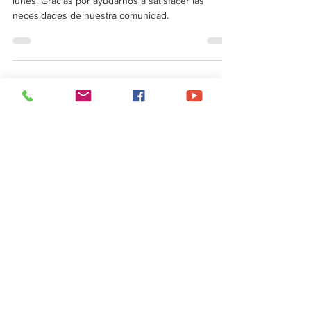
2026
Tuvimos la bendición de atender a 290 clientes el
lunes. Gracias por ayudarnos a satisfacer las
necesidades de nuestra comunidad.