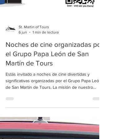
St. Martin of Tours
6 jun
1 min de lectura
Noches de cine organizadas por
el Grupo Papa León de San
Martín de Tours
Estás invitado a noches de cine divertidas y
significativas organizadas por el Grupo Papa León
de San Martín de Tours. La misión de nuestro
grupo es ayudar a que el Papa León se convierta
en santo. Las películas se proyectarán en la Casa
Guadalupe. ¡Amigos y familiares son bienvenidos!
Estaremos vendiendo bocadillos para recaudar
fondos para nuestra misión a la Jornada Mundial de
la Juventud 2027....