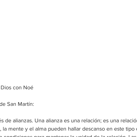
e Dios con Noé
de San Martín: 
és de alianzas. Una alianza es una relación; es una relació
, la mente y el alma pueden hallar descanso en este tipo 
n condiciones para mantener la unidad de la relación. Las 