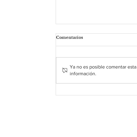
Comentarios
Ya no es posible comentar esta 
información.
DESPENSA DE
ALIMENTOS DE SAN
MARTÍN - 19 DE ABRIL DE
2026
Sobre nosotros
• Carta del Padre
•
El personal