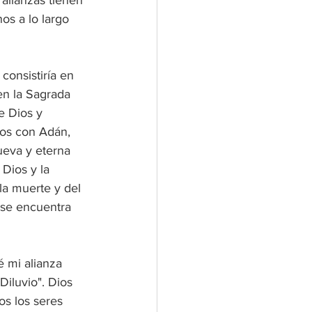
nos a lo largo 
consistiría en 
en la Sagrada 
e Dios y 
ios con Adán, 
ueva y eterna 
Dios y la 
la muerte y del 
 se encuentra 
é mi alianza 
Diluvio". Dios 
os los seres 