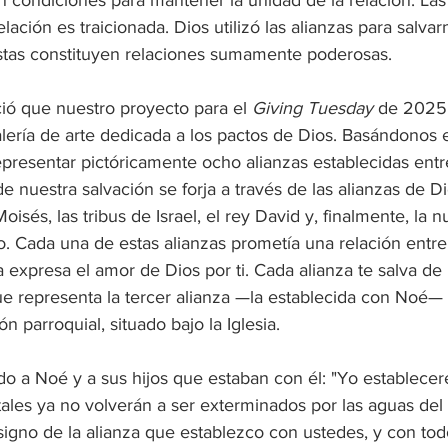
lación es traicionada. Dios utilizó las alianzas para salvar
 estas constituyen relaciones sumamente poderosas.
ió que nuestro proyecto para el 
Giving Tuesday
 de 2025 
alería de arte dedicada a los pactos de Dios. Basándonos 
epresentar pictóricamente ocho alianzas establecidas entr
 de nuestra salvación se forja a través de las alianzas de D
isés, las tribus de Israel, el rey David y, finalmente, la n
o. Cada una de estas alianzas prometía una relación entre 
xpresa el amor de Dios por ti. Cada alianza te salva de 
ue representa la tercer alianza —la establecida con Noé—
n parroquial, situado bajo la Iglesia.
do a Noé y a sus hijos que estaban con él: "Yo establecer
ales ya no volverán a ser exterminados por las aguas del 
 signo de la alianza que establezco con ustedes, y con tod