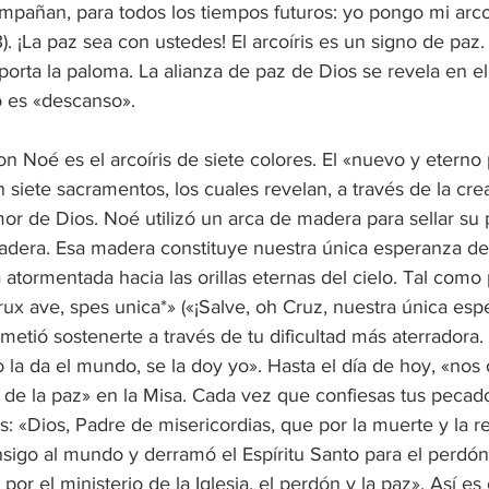
ompañan, para todos los tiempos futuros: yo pongo mi arco
). ¡La paz sea con ustedes! El arcoíris es un signo de paz
porta la paloma. La alianza de paz de Dios se revela en 
o es «descanso».
on Noé es el arcoíris de siete colores. El «nuevo y eterno
 siete sacramentos, los cuales revelan, a través de la crea
mor de Dios. Noé utilizó un arca de madera para sellar su 
adera. Esa madera constituye nuestra única esperanza de t
 atormentada hacia las orillas eternas del cielo. Tal como
ux ave, spes unica*» («¡Salve, oh Cruz, nuestra única espe
ometió sostenerte a través de tu dificultad más aterradora. 
 la da el mundo, se la doy yo». Hasta el día de hoy, «nos
de la paz» en la Misa. Cada vez que confiesas tus pecad
: «Dios, Padre de misericordias, que por la muerte y la r
nsigo al mundo y derramó el Espíritu Santo para el perdón
por el ministerio de la Iglesia, el perdón y la paz». Así e