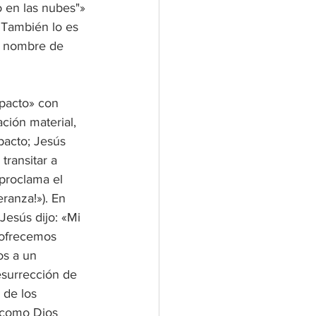
 en las nubes"» 
. También lo es 
el nombre de 
 pacto» con 
ción material, 
pacto; Jesús 
ransitar a 
 proclama el 
ranza!»). En 
Jesús dijo: «Mi 
 ofrecemos 
os a un 
esurrección de 
 de los 
s como Dios 