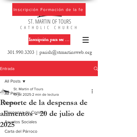
Inscripción Formación de la fe
ST. MARTIN OF TOURS
CATHOLIC CHURCH
Inscripción para ser miembro de la iglesia
301.990.3203
|
parish@stmartinsweb.org
Entrada
All Posts
St. Martin of Tours
All Posts
19 jul 2025
2 min de lectura
Reporte de la despensa de
Noticias
alimentos - 20 de julio de
Despensa de Comida
Asuntos Sociales
2025
Carta del Párroco