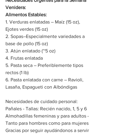
Necesidades Urgentes para la Semana 
Venidera: 
Alimentos Estables:
1. Verduras enlatadas – Maíz (15 oz), 
Ejotes verdes (15 oz) 
2. Sopas–Especialmente variedades a 
base de pollo (15 oz) 
3. Atún enlatado (~5 oz) 
4. Frutas enlatada 
5. Pasta seca – Preferiblemente tipos 
rectos (1 lb) 
6. Pasta enlatada con carne – Ravioli, 
Lasaña, Espagueti con Albóndigas
Necesidades de cuidado personal: 
Pañales - Tallas: Recién nacido, 1, 5 y 6 
Almohadillas femeninas y para adultos - 
Tanto para hombres como para mujeres 
Gracias por seguir ayudándonos a servir 