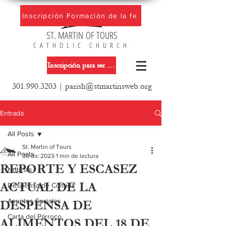
Inscripción Formación de la fe
ST. MARTIN OF TOURS
CATHOLIC CHURCH
Inscripción para ser miembro de la iglesia
301.990.3203
|
parish@stmartinsweb.org
Entrada
All Posts
St. Martin of Tours
All Posts
30 dic 2023
1 min de lectura
REPORTE Y ESCASEZ
Noticias
ACTUAL DE LA
Despensa de Comida
Asuntos Sociales
DESPENSA DE
Carta del Párroco
ALIMENTOS DEL 18 DE