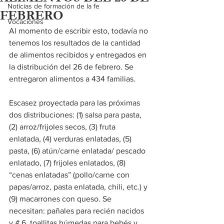
Noticias de formación de la fe
FEBRERO
Vocaciones
Al momento de escribir esto, todavía no 
tenemos los resultados de la cantidad 
de alimentos recibidos y entregados en 
la distribución del 26 de febrero. Se 
entregaron alimentos a 434 familias.
Escasez proyectada para las próximas 
dos distribuciones: (1) salsa para pasta, 
(2) arroz/frijoles secos, (3) fruta 
enlatada, (4) verduras enlatadas, (5) 
pasta, (6) atún/carne enlatada/ pescado 
enlatado, (7) frijoles enlatados, (8) 
“cenas enlatadas” (pollo/carne con 
papas/arroz, pasta enlatada, chili, etc.) y 
(9) macarrones con queso. Se 
necesitan: pañales para recién nacidos 
y 
# 6,
 toallitas húmedas para bebés y 