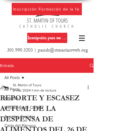
Inscripción Formación de la fe
ST. MARTIN OF TOURS
CATHOLIC CHURCH
Inscripción para ser miembro de la iglesia
301.990.3203
|
parish@stmartinsweb.org
Entrada
All Posts
St. Martin of Tours
All Posts
2 mar 2024
1 min de lectura
REPORTE Y ESCASEZ
Noticias
ACTUAL DE LA
Despensa de Comida
Asuntos Sociales
DESPENSA DE
Carta del Párroco
ALIMENTOS DEL 26 DE