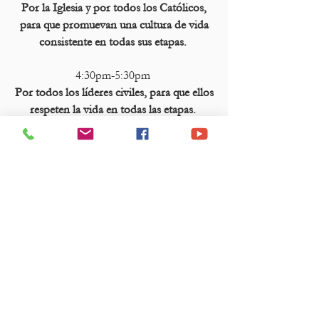
Por la Iglesia y por todos los Católicos,
para que promuevan una cultura de vida
consistente en todas sus etapas.
4:30pm-5:30pm
Por todos los líderes civiles, para que ellos
respeten la vida en todas las etapas.
5:30pm-6:30pm
Por una autentica Cultura de Vida que
promueva el respeto a la vida en todas las
etapas, desde la concepción
hasta la muerte natural.
Sobre nosotros
• Carta del Padre
•
El personal
• Nuestra historia