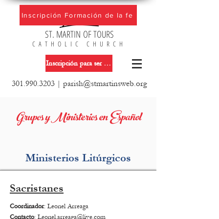
Inscripción Formación de la fe
ST. MARTIN OF TOURS
CATHOLIC CHURCH
Inscripción para ser miembro de la iglesia
301.990.3203
|
parish@stmartinsweb.org
Grupos y Ministerios en Español
Ministerios Litúrgicos
Sacristanes
Coordinador
: Leonel Arreaga
Co
ntacto
:
Leonel.arreaga@live.com