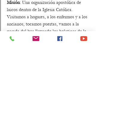
Misión
: Una organización apostólica de
laicos dentro de la Iglesia Católica.
Visitamos a hogares, a los enfermos y a los
ancianos; tocamos puertas, vamos a la
parada del bus llevando los boletines de la
Iglesia; entronización del Sagrado Corazón
de Jesús y María; llevamos la imagen de la
Virgen a las familias. Reuniones: Los jueves
a las 6:30 pm en la escuela de San Martín
Grupo Laicado Dominico de
Fátima
Coordinador: Sor Yelitza y Sor Providencia
Contacto
:
301-990-3203
Misión
: Los miembros se reúnen
mensualmente para orar y recibir formación