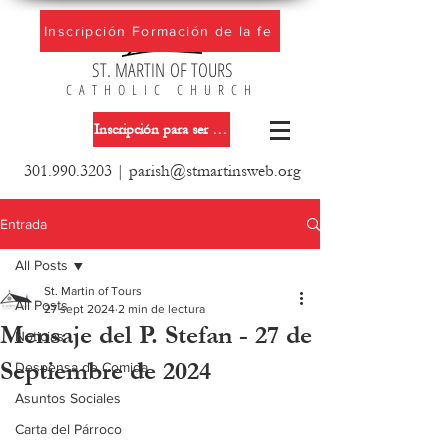
Inscripción Formación de la fe
ST. MARTIN OF TOURS
CATHOLIC CHURCH
Inscripción para ser miembro de la iglesia
301.990.3203
|
parish@stmartinsweb.org
Entrada
All Posts
St. Martin of Tours
All Posts
27 sept 2024
2 min de lectura
Mensaje del P. Stefan - 27 de
Noticias
Septiembre de 2024
Despensa de Comida
Asuntos Sociales
Carta del Párroco